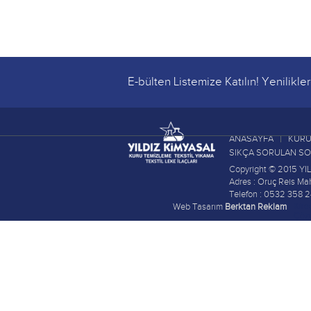
E-bülten Listemize Katılın! Yenilikl
ANASAYFA
KURU
SIKÇA SORULAN S
Copyright © 2015 YI
Adres : Oruç Reis M
Telefon : 0532 358 2
Kire
Web Tasarım
Berktan Reklam
Çöz