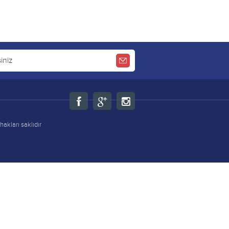
kları saklıdır
Baskı Boya
Çözücü
|
İthal
Leke İlacı Fırst 1
|
ü
|
Pas Sökücü
|
Slikon Ayırıcı Sprey
|
Taş Silikon