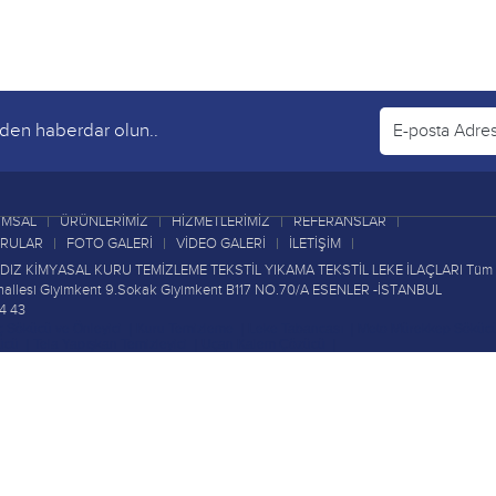
erden haberdar olun..
MSAL
ÜRÜNLERİMİZ
HİZMETLERİMİZ
REFERANSLAR
ORULAR
FOTO GALERİ
VİDEO GALERİ
İLETİŞİM
LDIZ KİMYASAL KURU TEMİZLEME TEKSTİL YIKAMA TEKSTİL LEKE İLAÇLARI Tüm ha
ahallesi Giyimkent 9.Sokak Giyimkent B117 NO.70/A ESENLER -İSTANBUL
4 43
ç Sökücü ve Önleyici
|
Kuru Temizleme
|
Leke Tabancası
|
Meto Mürekkep Söküc
ücü
|
Tela Yapışkan Temizleyici
|
Uçan Kalem Çözücü
|